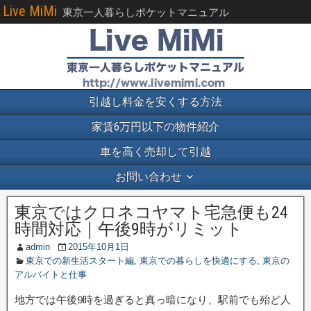
Live MiMi
東京一人暮らしポケットマニュアル
引越し料金を安くする方法
家賃6万円以下の物件紹介
車を高く売却して引越
お問い合わせ
東京ではクロネコヤマト宅急便も24
時間対応｜午後9時がリミット
admin
2015年10月1日
東京での新生活スタート編
,
東京での暮らしを快適にする
,
東京の
アルバイトと仕事
地方では午後9時を過ぎると真っ暗になり、駅前でも殆ど人