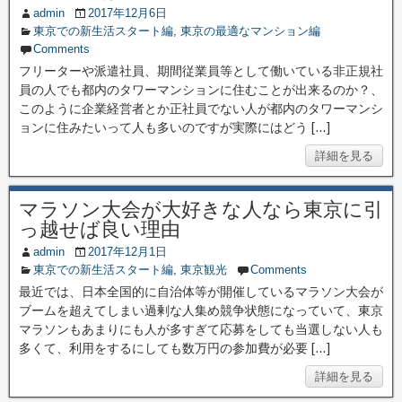
admin
2017年12月6日
東京での新生活スタート編
,
東京の最適なマンション編
Comments
フリーターや派遣社員、期間従業員等として働いている非正規社
員の人でも都内のタワーマンションに住むことが出来るのか？、
このように企業経営者とか正社員でない人が都内のタワーマンシ
ョンに住みたいって人も多いのですが実際にはどう […]
詳細を見る
マラソン大会が大好きな人なら東京に引
っ越せば良い理由
admin
2017年12月1日
東京での新生活スタート編
,
東京観光
Comments
最近では、日本全国的に自治体等が開催しているマラソン大会が
ブームを超えてしまい過剰な人集め競争状態になっていて、東京
マラソンもあまりにも人が多すぎて応募をしても当選しない人も
多くて、利用をするにしても数万円の参加費が必要 […]
詳細を見る