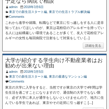
予定なら病院で相談
admin
2018年3月6日
東京での新生活スタート編
,
東京での生活トラブル解決編
Comments
これから進学や就職、転職などで東京に引っ越しをする人に是非
知っておいてほしいのが、東京は花粉症のアレルギーを持ってい
る人には結構厳しい環境であることが多くて、友人で花粉症アレ
ルギーの女性も毎回病院で注射をして対策をしてい […]
詳細を見る
大学が紹介する学生向け不動産業者はお
勧めが出来ない理由
admin
2018年3月5日
東京での新生活スタート編
,
東京の最適なマンション編
Comments
東京の大学に入学をすると、当然ですが東京の大学で4年間は学
生生活を過ごすことになりますので、通信制の大学でもない限
り、必ず大学に本人が通学をしないといけませんので、地方に住
んでいる学生であれば、東京やその近郊に引っ越すこ […]