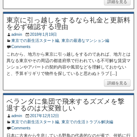
詳細を見る
東京に引っ越しをするなら礼金と更新料
を必ず確認する理由
admin
2018年1月19日
東京での新生活スタート編
,
東京の最適なマンション編
Comments
これから、地方から東京に引っ越しをするのであれば、地方とは
異なる東京やその周辺の都道府県で行われている不可解な賃貸マ
ンションやアパートの契約内容や風習などを理解しておかない
と、予算ギリギリで物件を探していると思わぬトラブ […]
詳細を見る
ベランダに集団で飛来するズズメを撃
退するのは大変難しい
admin
2017年12月12日
東京での新生活スタート編
,
東京での生活トラブル解決編
Comments
日本に古来から生息している野鳥の代表的なのが雀で、何処に行