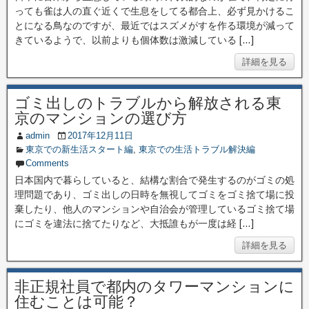
っても雀は人の直ぐ近くで生息をしてる都合上、必ず見かけるこ
とになる鳥なのですが、最近ではスズメがすを作る環境が減って
きているようで、以前よりも個体数は激減している […]
詳細を見る
ゴミ出しのトラブルから解放される東
京のマンションの選び方
admin
2017年12月11日
東京での新生活スタート編
,
東京での生活トラブル解決編
Comments
日本国内で暮らしていると、結構な割合で発生するのがゴミの処
理問題であり、ゴミ出しの日時を無視してゴミをゴミ捨て場に投
棄したり、他人のマンションや自治会が管理しているゴミ捨て場
にゴミを違法に捨てたりなど、大抵誰もが一度は経 […]
詳細を見る
非正規社員で都内のタワーマンションに
住むことは可能？