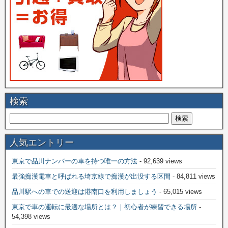
検索
人気エントリー
東京で品川ナンバーの車を持つ唯一の方法
- 92,639 views
最強痴漢電車と呼ばれる埼京線で痴漢が出没する区間
- 84,811 views
品川駅への車での送迎は港南口を利用しましょう
- 65,015 views
東京で車の運転に最適な場所とは？｜初心者が練習できる場所
-
54,398 views