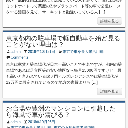
路が一般的な高速道路だと認識している人も多くて、更には湾岸
ミッドナイトって悪魔のZやブラックバード等の車で公道レース
をする漫画を見て、サーキットと勘違いしている人 […]
詳細を見る
東京都内の駐車場で軽自動車を殆ど見る
ことがない理由は？
admin
2018年10月31日
東京で車を最大限活用編
Comments
東京は家賃と駐車場代が日本一高いことで有名ですが、都内の駐
車場であれば足立区等の安い地区なら毎月15000円ですけど、最
も高いと言われている虎ノ門ヒルズレジデンスでは駐車場代が
12万円に設定されているので地方の家賃よりも […]
詳細を見る
お台場や豊洲のマンションに引越した
ら海風で車が錆びる？
admin
2018年10月26日
東京で車を最大限活用編
,
東京の不動産業者選び編