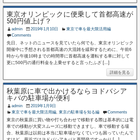
東京オリンピックに便乗して首都高速が
500円値上げ？
admin
2019年1月10日
東京で車を最大限活用編
Comments
先日、ネットのニュースを見ていたら何でも、東京オリンピック
開催中に予想される首都高速の大混雑を緩和するために、午前6
時から午後10時までの時間帯に首都高速を運転する車に対して
更に500円の通行料金を上乗せすると言ったふざ […]
詳細を見る
秋葉原に車で出かけるならヨドバシア
キバの駐車場が便利
admin
2019年1月9日
東京で車を最大限活用編
,
東京の駐車場を知る編
Comments
東京の秋葉原に買い物や打ち合わせで移動する際は基本的には電
車での移動が大変スムーズに移動できますし、車で移動する場
合、秋葉原は以前は本当に駐車場がなくていつも困っていたんで
すけど、最近ではヨドバシアキバと再開発ですっかり […]