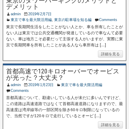
東京のタワーパーキングのメリットと
デメリット
admin
2019年2月7日
東京で車を最大限活用編
,
東京の駐車場を知る編
Comments
東京で長期間生活をしたことがない人とか、車を所有したことが
ない人は東京では公共交通機関が発達しているので車なんて必要
ない、車は地方こそ必要だって主張する人がいますが、実際に東
京で長期間車を所有したことがある人なら車所有は […]
詳細を見る
首都高速で120キロオーバーでオービス
が光った？大丈夫？
admin
2019年1月23日
東京で車を最大限活用編
Comments
首都高速について、勘違いしている人が未だに多いんですけど、
この道路は高速道路ではなくて首都高速道路になりますので、最
高速度は湾岸線等の一部区間を除き60キロ制限になっているの
で、当然ですが120キロで走行しているとオービ […]
詳細を見る