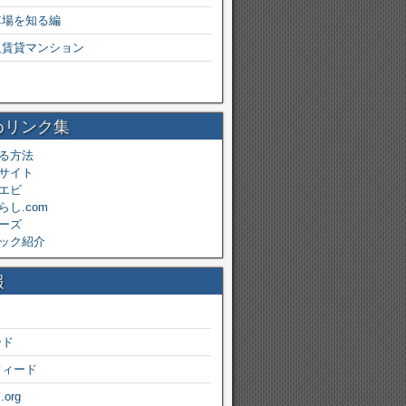
車場を知る編
級賃貸マンション
めリンク集
る方法
サイト
エビ
し.com
ーズ
ック紹介
報
ード
フィード
.org