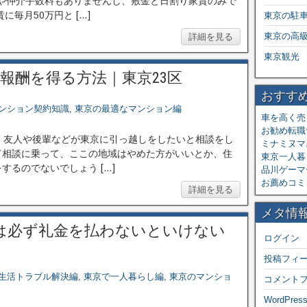
や仲介手数料もありませんし、敷金と日割り家賃のみで
毎月50万円と […]
東京の駐
東京の高
詳細を見る
東京観光
報酬を得る方法｜東京23区
おすす
ンション契約知識
,
東京の最適なマンション編
車を高く売
お勧め転職
、友人や後輩などが東京に引っ越しをしたいと相談をし
ミナミヌマ
て相談に乗って、ここの地域はやめた方がいいとか、住
東京一人暮ら
るのでないでしょう […]
品川ゲーマ
お薦めコミ
詳細を見る
メタ情
は必ず礼金を払わないといけない
ログイン
投稿フィ
生活トラブル解決編
,
東京で一人暮らし編
,
東京のマンショ
コメント
WordPress