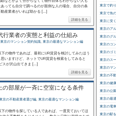
地勘などがよく分からなくて物件自体もわからない人も
東京で釣
はあっても自分で調べるのが面倒な人の場合、自分の条
産業者がいれば助かる […]
東京で魚
詳細を見る
東京に安
東京のア
み代行業者の実態と利益の仕組み
東京のグ
,
東京のマンション契約知識
,
東京の最適なマンション編
東京のコ
東京のゴ
以下の物件であれば、最初にUR賃貸を検討してみたほう
思いますけど、ネットでUR賃貸を検索をしてみると
東京のス
スが沢山出てきま […]
東京のマ
詳細を見る
東京の不
東京の健
以上の部屋が一斉に空室になる条件
東京の公
東京の最
東京の不動産業者選び編
,
東京の最適なマンション編
東京の電
以下の物件を探している人であれば、一度見ておいてほ
東京の駅