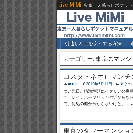
Live MiMi
東京一人暮らしポケット
引越し料金を安くする方法
カテゴリー:
東京のマンシ
コスタ・ネオロマンチ
admin
2019年6月11日
東京の
つい先日、晴海埠頭にイタリアの豪
で、レインボーブリッジ付近からな
で、何処の船か分からないけど、巨大
東京のタワーマンショ