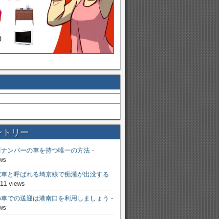
ントリー
川ナンバーの車を持つ唯一の方法
-
ws
電車と呼ばれる埼京線で痴漢が出没する
811 views
の車での送迎は港南口を利用しましょう
-
ws