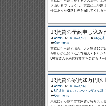
東京に引っ越しをする人の場合、土
沢山いるでしょうし、東京に土地勘
件にあった引越し先を探してくれる不動
UR賃貸の予約申し込
admin
2017年3月7日
UR賃貸
Comments
東京に引っ越す場合、大凡家賃35万
が良いのは皆さんご存知のとおりだと
UR賃貸の予約代行業者を名乗るサービ
UR賃貸の家賃20万円
admin
2017年3月6日
UR賃貸
,
東京のマンション契約知識
,
Comments
東京に引っ越す方で家賃が毎月35万