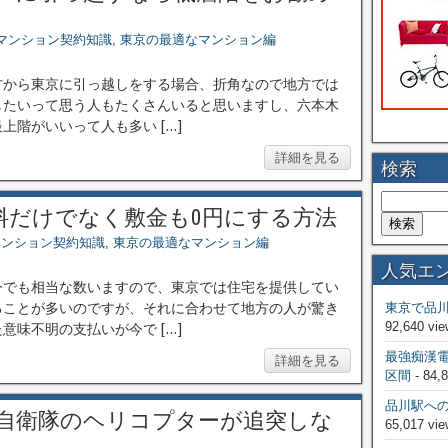
マンション契約知識
,
東京の最適なマンション編
方から東京に引っ越しをする場合、折角なので地方では
したいって思う人もたくさんいると思いますし、六本木
階がいいって人も多い […]
詳細を見る
検索
料だけでなく敷金も0円にする方法
マンション契約知識
,
東京の最適なマンション編
人気エ
今でも相当な数いますので、東京では住宅を提供してい
ることが多いのですが、それに合わせて地方の人が驚き
東京で品
92,640 vie
味不明の支払いが今で […]
最強痴漢
詳細を見る
区間
- 84,
品川駅へ
自衛隊のヘリコプターが追突しな
65,017 vie