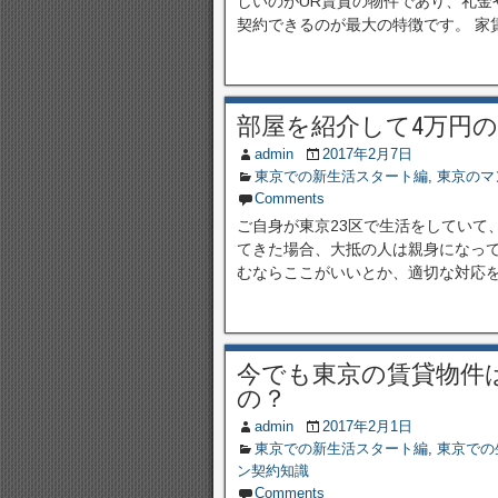
しいのがUR賃貸の物件であり、礼金
契約できるのが最大の特徴です。 家賃に
部屋を紹介して4万円の
admin
2017年2月7日
東京での新生活スタート編
,
東京のマ
Comments
ご自身が東京23区で生活をしていて
てきた場合、大抵の人は親身になっ
むならここがいいとか、適切な対応をす
今でも東京の賃貸物件
の？
admin
2017年2月1日
東京での新生活スタート編
,
東京での
ン契約知識
Comments