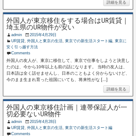
詳細を見る
外国人が東京移住をする場合はUR賃貸｜
埼玉県のUR物件が安い
admin
2015年4月29日
UR賃貸
,
外国人と東京の生活
,
東京での新生活スタート編
,
東京に
安く引っ越す方法
Comments
外国人の友人が、東京に移住して、東京で仕事をしようと決意し
たのは、今から10年以上も前の話になります。 当時の友人は、
日本語は全く話せませんし、日本のこともよく分からないけど、
今のまま生まれ育った祖国にいても、将来性がな […]
詳細を見る
外国人の東京移住計画｜連帯保証人が一
切必要ないUR物件
admin
2015年4月28日
UR賃貸
,
外国人と東京の生活
,
東京での新生活スタート編
Comments