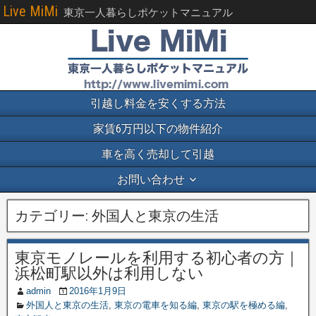
Live MiMi
東京一人暮らしポケットマニュアル
引越し料金を安くする方法
家賃6万円以下の物件紹介
車を高く売却して引越
お問い合わせ
カテゴリー:
外国人と東京の生活
東京モノレールを利用する初心者の方｜
浜松町駅以外は利用しない
admin
2016年1月9日
外国人と東京の生活
,
東京の電車を知る編
,
東京の駅を極める編
,