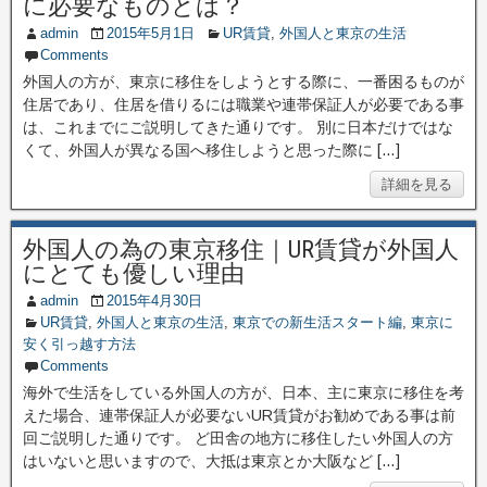
に必要なものとは？
admin
2015年5月1日
UR賃貸
,
外国人と東京の生活
Comments
外国人の方が、東京に移住をしようとする際に、一番困るものが
住居であり、住居を借りるには職業や連帯保証人が必要である事
は、これまでにご説明してきた通りです。 別に日本だけではな
くて、外国人が異なる国へ移住しようと思った際に […]
詳細を見る
外国人の為の東京移住｜UR賃貸が外国人
にとても優しい理由
admin
2015年4月30日
UR賃貸
,
外国人と東京の生活
,
東京での新生活スタート編
,
東京に
安く引っ越す方法
Comments
海外で生活をしている外国人の方が、日本、主に東京に移住を考
えた場合、連帯保証人が必要ないUR賃貸がお勧めである事は前
回ご説明した通りです。 ど田舎の地方に移住したい外国人の方
はいないと思いますので、大抵は東京とか大阪など […]