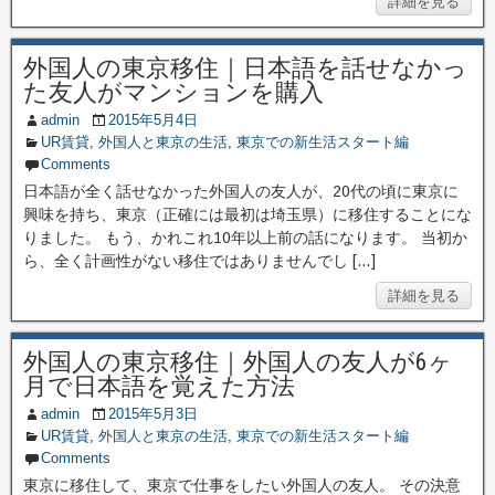
詳細を見る
外国人の東京移住｜日本語を話せなかっ
た友人がマンションを購入
admin
2015年5月4日
UR賃貸
,
外国人と東京の生活
,
東京での新生活スタート編
Comments
日本語が全く話せなかった外国人の友人が、20代の頃に東京に
興味を持ち、東京（正確には最初は埼玉県）に移住することにな
りました。 もう、かれこれ10年以上前の話になります。 当初か
ら、全く計画性がない移住ではありませんでし […]
詳細を見る
外国人の東京移住｜外国人の友人が6ヶ
月で日本語を覚えた方法
admin
2015年5月3日
UR賃貸
,
外国人と東京の生活
,
東京での新生活スタート編
Comments
東京に移住して、東京で仕事をしたい外国人の友人。 その決意