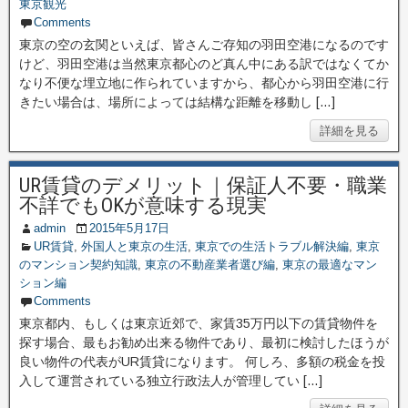
東京観光
Comments
東京の空の玄関といえば、皆さんご存知の羽田空港になるのです
けど、羽田空港は当然東京都心のど真ん中にある訳ではなくてか
なり不便な埋立地に作られていますから、都心から羽田空港に行
きたい場合は、場所によっては結構な距離を移動し […]
詳細を見る
UR賃貸のデメリット｜保証人不要・職業
不詳でもOKが意味する現実
admin
2015年5月17日
UR賃貸
,
外国人と東京の生活
,
東京での生活トラブル解決編
,
東京
のマンション契約知識
,
東京の不動産業者選び編
,
東京の最適なマン
ション編
Comments
東京都内、もしくは東京近郊で、家賃35万円以下の賃貸物件を
探す場合、最もお勧め出来る物件であり、最初に検討したほうが
良い物件の代表がUR賃貸になります。 何しろ、多額の税金を投
入して運営されている独立行政法人が管理してい […]