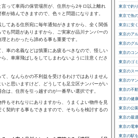
と言って車両の保管場所が、住所から2キロ以上離れ
東京で釣
警察が絡んできますので、色々と問題になります。
東京で魚
載してある住所宛に毎年通知がきますから、全く関係
東京に安
らでも問題がありますから、ご実家が品川ナンバーの
東京のア
無理とわかったら諦める事も重要です。
東京のグ
て、車の名義などは慎重にあ疲るべきなので、怪しい
東京のコ
から、車庫飛ばしをしてしまわないように注意くださ
東京のゴ
東京のス
って、なんらかの不利益を受けるわけではありません
東京のマ
よいと思いますけど、どうしても足立区ナンバーがい
東京の不
場合は、住所を引っ越すのが一番早い選択です。
東京の健
物件もそれなりにありますから、うまくよい物件を見
東京の公
安く契約する事もできますので、そちらを検討するの
東京の最
東京の電
東京の駅