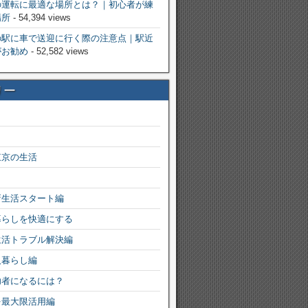
の運転に最適な場所とは？｜初心者が練
場所
- 54,394 views
の駅に車で送迎に行く際の注意点｜駅近
がお勧め
- 52,582 views
リー
東京の生活
新生活スタート編
暮らしを快適にする
生活トラブル解決編
人暮らし編
功者になるには？
を最大限活用編