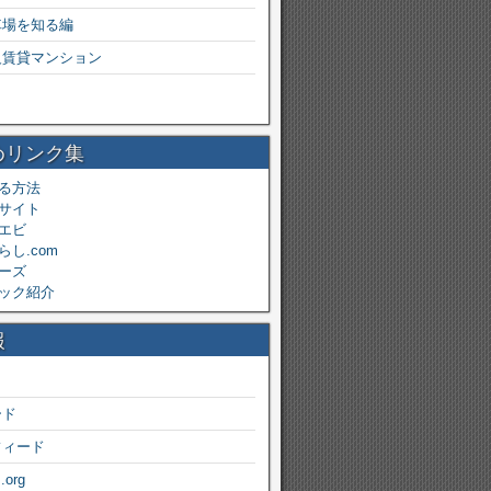
車場を知る編
級賃貸マンション
めリンク集
る方法
サイト
エビ
し.com
ーズ
ック紹介
報
ード
フィード
.org