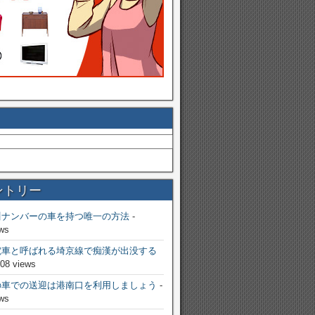
ントリー
川ナンバーの車を持つ唯一の方法
-
ws
電車と呼ばれる埼京線で痴漢が出没する
808 views
の車での送迎は港南口を利用しましょう
-
ws