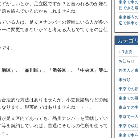
東京で車
恥ずかしいとか、足立区ですか？と言われるのが嫌な
習できる
問題も絡んでいるのかもしれませんね。
東京都内
っている人は、足立区ナンバーの管轄にいる人が多い
辺で停車
バーに変更できないか？と考える人もでてくるのは仕
カテゴ
けです。
UR賃貸
お知らせ
「港区」、「品川区」、「渋谷区」、「中央区」等に
外国人と
未分類
東京での
東京での
る合法的な方法はありませんが、小笠原諸島などの離
になります。現実的ではありませんね・・・。
東京での
東京で一
所が足立区内であっても、品川ナンバーを管轄してい
件等を契約していれば、普通にそちらの住所を使って
東京で成
ます。
東京で車