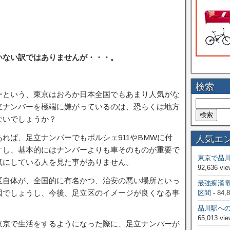
いない訳ではありませんが・・・。
検索
ーという、東京はおろか日本全国でもあまり人気がな
立ナンバーを極端に嫌がっているのは、恐らくは地方
ないでしょうか？
れば、足立ナンバーでもポルシェ911やBMWに付
人気エ
すし、基本的にはナンバーよりも車そのものが重要で
東京で品
気にしている人を見た事がありません。
92,636 vie
区自体が、全国的に有名かつ、治安の悪い場所といっ
最強痴漢
因でしょうし、今後、足立区のイメージが良くなる事
区間
- 84,
品川駅へ
65,013 vie
東京で生活をするようになった際に、足立ナンバーが