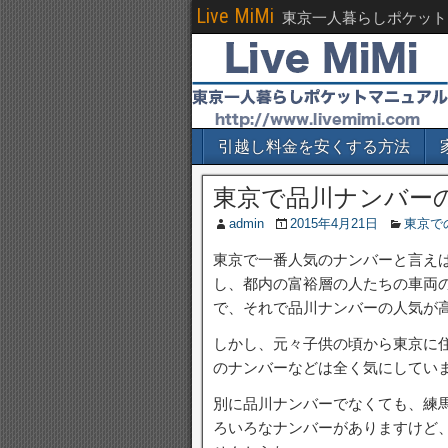
Live MiMi
東京一人暮らしポケット
引越し料金を安くする方法
東京で品川ナンバー
admin
2015年4月21日
東京で
東京で一番人気のナンバーと言え
し、都内の富裕層の人たちの車両
で、それで品川ナンバーの人気が
しかし、元々子供の頃から東京に
のナンバーなどは全く気にしてい
別に品川ナンバーでなくても、練
ろいろなナンバーがありますけど