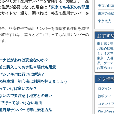
なるべく安く品川ナンバーを管轄する「港区」、「品
東京の駐
の住所が必要になった場合は「
東京でも格安のお部屋
のサイトで一通り、調べれば、格安で品川ナンバーを
東京の高
東京観光
場合、格安物件で品川ナンバーを管轄する住所を取得
を取得すれば、堂々とどこに行っても品川ナンバーの
おすす
ます。
車を高く売
お勧め転職
ミナミヌマ
東京一人暮ら
ーナビがあれば安全なのか？
品川ゲーマ
前に購入しておき駐車場代も用意
お薦めコミ
バシアキバに行けば解決？
メタ情
の駐車場｜初心者は利用を控えましょう
っていけば良いのか？
ログイン
ないので要注意｜地方との違い
投稿フィ
車で行ってはいけない理由
コメント
道府県ナンバーで車に乗る方法
WordPress