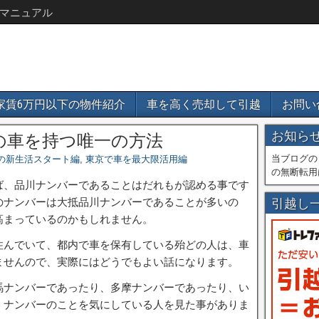
マニュアル
家賃6万円以下の物件紹介
車を高く売却して引越
お問い
お知ら
の車を持つ唯一の方法
当ブログの
の新生活スタート編
,
東京で車を最大限活用編
の無断転用
ば、品川ナンバーであることはだれもが認める事です
のナンバーは大抵品川ナンバーであることが多いの
引越し
高まっているのかもしれません。
住んでいて、都内で車を保有している殆どの人は、車
ませんので、実際にはどうでもよい話になります。
馬ナンバーであったり、多摩ナンバーであったり、い
、ナンバーのことを気にしている人を見た事がありま