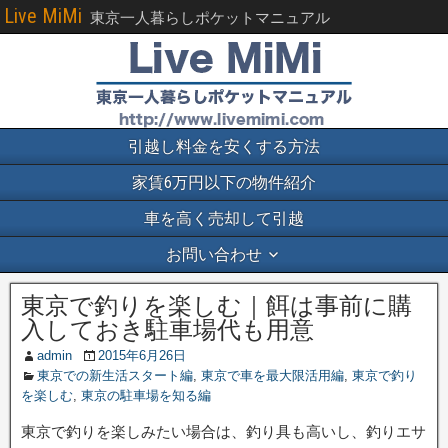
Live MiMi
東京一人暮らしポケットマニュアル
引越し料金を安くする方法
家賃6万円以下の物件紹介
車を高く売却して引越
お問い合わせ
東京で釣りを楽しむ｜餌は事前に購
入しておき駐車場代も用意
admin
2015年6月26日
東京での新生活スタート編
,
東京で車を最大限活用編
,
東京で釣り
を楽しむ
,
東京の駐車場を知る編
東京で釣りを楽しみたい場合は、釣り具も高いし、釣りエサ