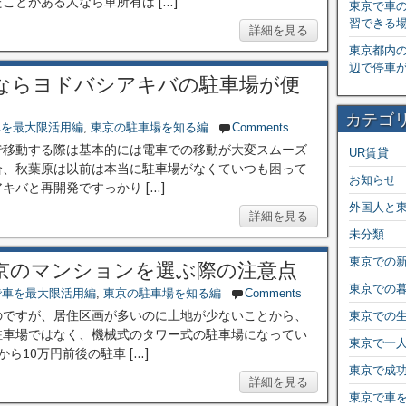
ことがある人なら車所有は […]
東京で車
習できる
詳細を見る
東京都内
辺で停車
ならヨドバシアキバの駐車場が便
カテゴ
車を最大限活用編
,
東京の駐車場を知る編
Comments
で移動する際は基本的には電車での移動が大変スムーズ
UR賃貸
合、秋葉原は以前は本当に駐車場がなくていつも困って
お知らせ
バと再開発ですっかり […]
外国人と
詳細を見る
未分類
東京での
京のマンションを選ぶ際の注意点
東京での
で車を最大限活用編
,
東京の駐車場を知る編
Comments
のですが、居住区画が多いのに土地が少ないことから、
東京での
駐車場ではなく、機械式のタワー式の駐車場になってい
東京で一
ら10万円前後の駐車 […]
東京で成
詳細を見る
東京で車