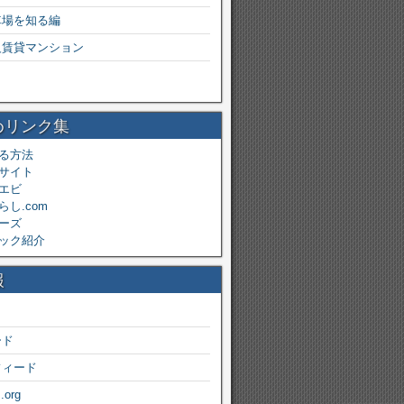
車場を知る編
級賃貸マンション
めリンク集
る方法
サイト
エビ
し.com
ーズ
ック紹介
報
ード
フィード
.org