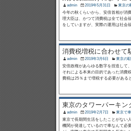
admin
2019年5月31日
東京の
今年の秋くらいから、安倍首相が消費
理大臣は、かつて消費税は全て社会
をしていますが、実際の運用は社会福祉
消費税増税に合わせて
admin
2019年3月6日
東京の
安倍政権があらゆる数字を捏造して
それによる本来の目的であった消費
費税は25％まで増税する必要があると
東京のタワーパーキン
admin
2019年2月7日
東京で
東京で長期間生活をしたことがない
機関が発達しているので車なんて必