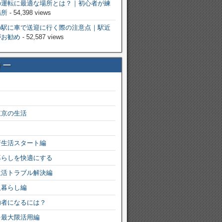
の運転に最適な場所とは？｜初心者が練
場所
- 54,398 views
の駅に車で送迎に行く際の注意点｜駅近
がお勧め
- 52,587 views
リー
東京の生活
新生活スタート編
暮らしを快適にする
生活トラブル解決編
人暮らし編
功者になるには？
を最大限活用編