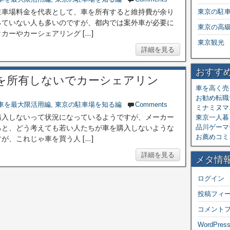
駐車場料金を代表として、車を所有すると維持費が余り
東京の駐
っていない人も多いのですが、都内では案外車が必要に
東京の高
ーやカーシェアリング […]
東京観光
詳細を見る
おすす
を所有しないでカーシェアリン
車を高く売
お勧め転職
車を最大限活用編
,
東京の駐車場を知る編
Comments
ミナミヌマ
購入しないって状況になっているようですが、メーカー
東京一人暮ら
品川ゲーマ
ると、どう考えても若い人たちが車を購入しないような
お薦めコミ
、これじゃ車を買う人 […]
詳細を見る
メタ情
ログイン
投稿フィ
コメント
WordPress