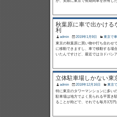
が、実際に東京で長期間車を所有した
秋葉原に車で出かける
利
admin
2019年1月9日
東京で
東京の秋葉原に買い物や打ち合わせ
に移動できますし、車で移動する場
いたんですけど、最近ではヨドバシアキ
立体駐車場しかない東
admin
2018年12月16日
東京
特に東京のタワーマンションに多い
駐車場は地方でよく見られる平置き
ることが殆どで、それでも毎月3万円か