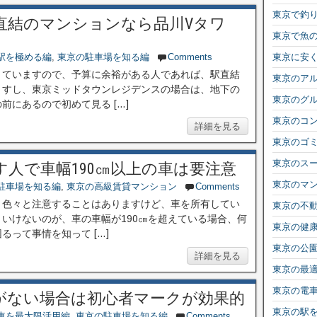
東京で釣
直結のマンションなら品川Vタワ
東京で魚
駅を極める編
,
東京の駐車場を知る編
Comments
東京に安
きていますので、予算に余裕がある人であれば、駅直結
東京のア
ますし、東京ミッドタウンレジデンスの場合は、地下の
東京のグ
にあるので初めて見る […]
東京のコ
詳細を見る
東京のゴ
東京のス
人で車幅190㎝以上の車は要注意
東京のマ
駐車場を知る編
,
東京の高級賃貸マンション
Comments
、色々と注意することはありますけど、車を所有してい
東京の不
いけないのが、車の車幅が190㎝を超えている場合、何
東京の健
って事情を知って […]
東京の公
詳細を見る
東京の最
東京の電
がない場合は初心者マークが効果的
東京の駅
車を最大限活用編
,
東京の駐車場を知る編
Comments