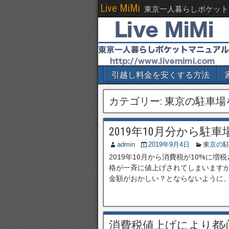
Live MiMi
東京一人暮らしポケット
引越し料金を安くする方法
カテゴリー:
東京の駐車場
2019年10月分から駐
admin
2019年9月4日
東京の
2019年10月から消費税が10%に
格が一斉に値上げされてしまいます
金額がおかしい？とならないように、事
消費税値上げにより都