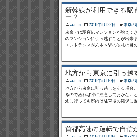
新幹線が利用できる駅
ー？
admin
2018年8月22日
東京の
東京では駅直結マンションが増えて
のマンションに引っ越すことが出来
エントランスが六本木駅の改札の目の前
地方から東京に引っ越す
admin
2018年5月10日
東京の
地方から東京に引っ越しをする場合
るのであれば特に注意しておかないと
処に行っても都内は駐車場の確保に困る
首都高速の運転で自信
admin
2018年4月18日
東京で