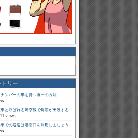
ントリー
川ナンバーの車を持つ唯一の方法
-
ws
電車と呼ばれる埼京線で痴漢が出没する
811 views
の車での送迎は港南口を利用しましょう
-
ws