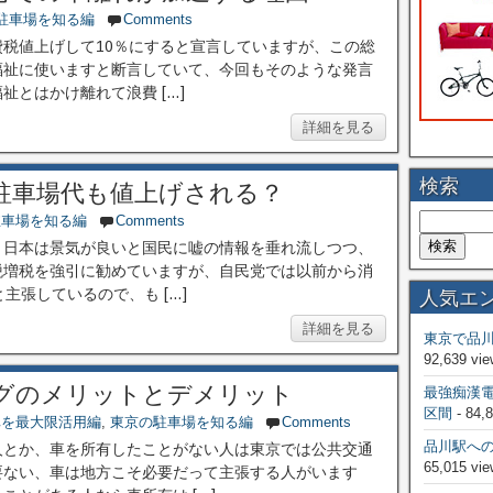
駐車場を知る編
Comments
税値上げして10％にすると宣言していますが、この総
福祉に使いますと断言していて、今回もそのような発言
とはかけ離れて浪費 […]
詳細を見る
検索
駐車場代も値上げされる？
駐車場を知る編
Comments
、日本は景気が良いと国民に嘘の情報を垂れ流しつつ、
税増税を強引に勧めていますが、自民党では以前から消
主張しているので、も […]
人気エ
詳細を見る
東京で品
92,639 vie
グのメリットとデメリット
最強痴漢
区間
- 84,
車を最大限活用編
,
東京の駐車場を知る編
Comments
品川駅へ
人とか、車を所有したことがない人は東京では公共交通
65,015 vie
要ない、車は地方こそ必要だって主張する人がいます