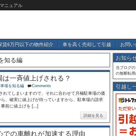
マニュアル
家賃6万円以下の物件紹介
車を高く売却して引越
お問い
お知ら
を知る編
当ブログの
の無断転用
車場は一斉値上げされる？
駐車場を知る編
Comments
引越し
増税されてしまいますので、それに合わせて月極駐車場の価
から、確実に値上げが待っていますから、駐車場の請求
前に値上げを […]
詳細を見る
心での車離れが加速する理由