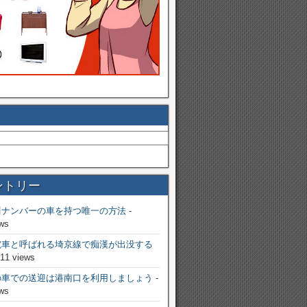
ントリー
川ナンバーの車を持つ唯一の方法
-
ws
電車と呼ばれる埼京線で痴漢が出没する
811 views
の車での送迎は港南口を利用しましょう
-
ws