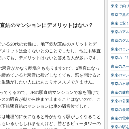
東京で釣
東京で魚
東京に安
駅直結のマンションにデメリットはない？
東京のア
東京のグ
いる20代の女性に、地下鉄駅直結のメリットとデ
東京のコ
デメリットは全くないとのことでしたし、他にも駅直
聞いても、デメリットはないと答える人が多いです。
東京のゴ
東京のス
の騒音がかなり酷場合もありますので、2重窓になっ
を締めていると騒音は殆どしなくても、窓を開けると
東京のマ
た生活がしたい人にはあまりオススメできません。
東京の不
ってくるので、JRの駅直結マンションで窓を開けて
東京の健
ンスの騒音が朝から晩まで止まることはないので、こ
東京の公
地下鉄駅直結のマンションは車の騒音位でした。
東京の最
ズは地理的に夜になると外がかなり騒がしくなること
東京の電
人もいるかもしれませんけど、勝どきビュータワーの
東京の駅