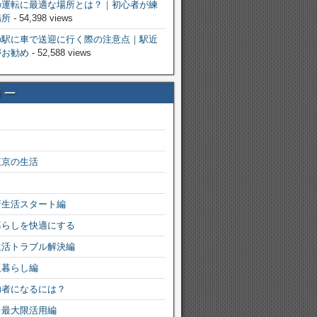
の運転に最適な場所とは？｜初心者が練
場所
- 54,398 views
の駅に車で送迎に行く際の注意点｜駅近
がお勧め
- 52,588 views
リー
東京の生活
新生活スタート編
暮らしを快適にする
生活トラブル解決編
人暮らし編
功者になるには？
を最大限活用編