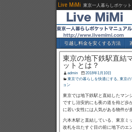
Live MiMi
東京一人暮らしポケット
引越し料金を安くする方法
東京の地下鉄駅直結
ットとは？
admin
2018年1月10日
東京での暮らしを快適にする
,
東京の
ョン
東京では地下鉄駅と直結したマン
ですし治安的にも夜の道を殆ど歩
に若い女性には人気がある物件が
六本木駅と直結している、東京ミ
改札を出たすぐ目の前に地下のエ