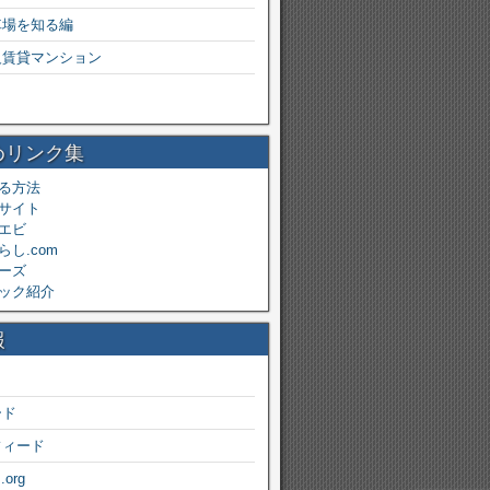
車場を知る編
級賃貸マンション
めリンク集
る方法
サイト
エビ
し.com
ーズ
ック紹介
報
ード
フィード
.org