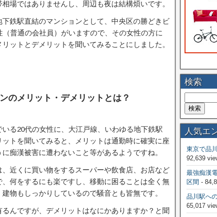
帯相場ではありませんし、周辺も夜は結構煩いです。
地下鉄駅直結のマンションとして、中央区の勝どきビ
性（普通の会社員）がいますので、その女性の方に
メリットとデメリットを聞いてみることにしました。
検索
ンのメリット・デメリットとは？
いる20代の女性に、大江戸線、いわゆる地下鉄駅
人気エ
リットを聞いてみると、メリットは通勤時に確実に座
東京で品
うに痴漢被害に遭わないこと等があるようですね。
92,639 vie
は、近くに買い物をするスーパーや飲食店、お店など
最強痴漢
で、何をするにも楽ですし、移動に困ることは全く無
区間
- 84,
、建物もしっかりしているので騒音とも皆無です。
品川駅へ
65,017 vie
有るんですが、デメリットはなにかありますか？と聞