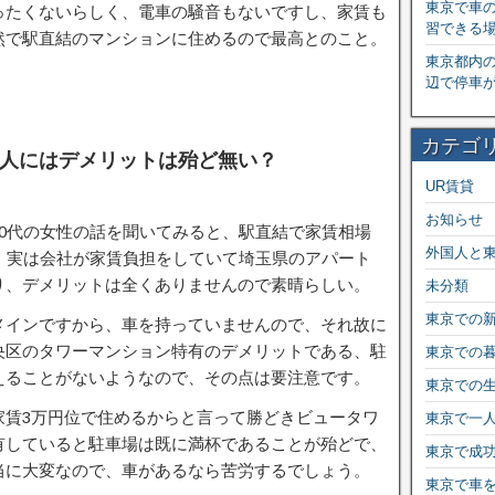
東京で車
ったくないらしく、電車の騒音もないですし、家賃も
習できる
然で駅直結のマンションに住めるので最高とのこと。
東京都内
辺で停車
カテゴ
人にはデメリットは殆ど無い？
UR賃貸
お知らせ
0代の女性の話を聞いてみると、駅直結で家賃相場
外国人と
、実は会社が家賃負担をしていて埼玉県のアパート
り、デメリットは全くありませんので素晴らしい。
未分類
東京での
メインですから、車を持っていませんので、それ故に
央区のタワーマンション特有のデメリットである、駐
東京での
えることがないようなので、その点は要注意です。
東京での
家賃3万円位で住めるからと言って勝どきビュータワ
東京で一
有していると駐車場は既に満杯であることが殆どで、
東京で成
当に大変なので、車があるなら苦労するでしょう。
東京で車