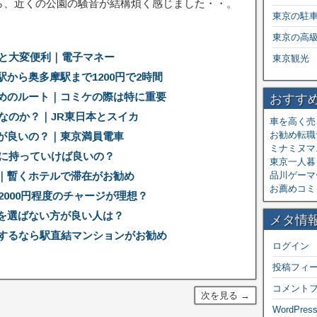
ら、近くの公園の騒音が結構煩く感じました・・。
東京の駐
東京の高
くと大変便利｜電子マネー
東京観光
から奥多摩駅まで1200円で2時間
めのルート｜コミケの際は特に重要
おすす
要なのか？｜JR東日本とスイカ
車を高く売
お勧め転職
が良いの？｜東京満員電車
ミナミヌマ
こに持っていけば良いの？
東京一人暮ら
｜暫くホテルで滞在がお勧め
品川ゲーマ
お薦めコミ
2000円程度のチャージが理想？
を選ばない方が良い人は？
メタ情
をするなら駅直結マンションがお勧め
ログイン
投稿フィ
コメント
次を見る →
WordPress