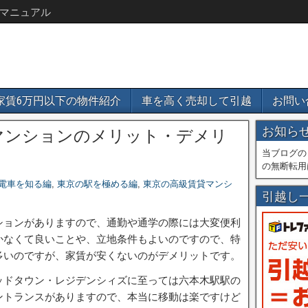
マニュアル
家賃6万円以下の物件紹介
車を高く売却して引越
お問い
お知ら
マンションのメリット・デメリ
当ブログの
の無断転用
電車を知る編
,
東京の駅を極める編
,
東京の高級賃貸マンシ
引越し
ションがありますので、通勤や通学の際には大変便利
かなくて良いことや、立地条件もよいのですので、特
多いのですが、家賃が安くないのがデメリットです。
ッドタウン・レジデンシィズに至っては六本木駅駅の
ントランスがありますので、本当に移動は楽ですけど