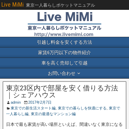
Live MiMi
東京一人暮らしポケットマニュアル
引越し料金を安くする方法
家賃6万円以下の物件紹介
車を高く売却して引越
お問い合わせ
東京23区内で部屋を安く借りる方法
｜シェアハウス
admin
2017年2月7日
東京での新生活スタート編
,
東京での暮らしを快適にする
,
東京で
一人暮らし編
,
東京の最適なマンション編
日本で最も家賃が高い場所といえば、間違いなく東京になる