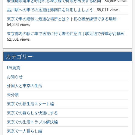
最強痴漢電車と呼ばれる埼京線で痴漢が出没する区間
- 84,806 views
品川駅への車での送迎は港南口を利用しましょう
- 65,011 views
東京で車の運転に最適な場所とは？｜初心者が練習できる場所
-
54,393 views
東京都内の駅に車で送迎に行く際の注意点｜駅近辺で停車がお勧め
-
52,581 views
カテゴリー
UR賃貸
お知らせ
外国人と東京の生活
未分類
東京での新生活スタート編
東京での暮らしを快適にする
東京での生活トラブル解決編
東京で一人暮らし編