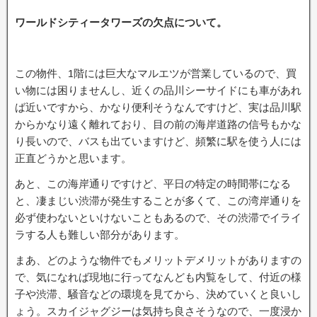
ワールドシティータワーズの欠点について。
この物件、1階には巨大なマルエツが営業しているので、買
い物には困りませんし、近くの品川シーサイドにも車があれ
ば近いですから、かなり便利そうなんですけど、実は品川駅
からかなり遠く離れており、目の前の海岸道路の信号もかな
り長いので、バスも出ていますけど、頻繁に駅を使う人には
正直どうかと思います。
あと、この海岸通りですけど、平日の特定の時間帯になる
と、凄まじい渋滞が発生することが多くて、この湾岸通りを
必ず使わないといけないこともあるので、その渋滞でイライ
ラする人も難しい部分があります。
まあ、どのような物件でもメリットデメリットがありますの
で、気になれば現地に行ってなんども内覧をして、付近の様
子や渋滞、騒音などの環境を見てから、決めていくと良いし
ょう。スカイジャグジーは気持ち良さそうなので、一度浸か