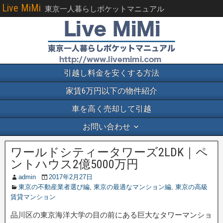
Live MiMi
東京一人暮らしポケットマニュアル
引越し料金を安くする方法
家賃6万円以下の物件紹介
車を高く売却して引越
お問い合わせ
ワールドシティータワーズ2LDK｜ペ
ントハウス2億5000万円
admin
2017年2月27日
東京の不動産業者選び編
,
東京の最適なマンション編
,
東京の高級
賃貸マンション
品川区の東京海洋大学の目の前にある巨大なタワーマンショ