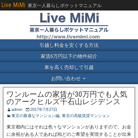
Live MiMi
東京一人暮らしポケットマニュアル
引越し料金を安くする方法
家賃6万円以下の物件紹介
車を高く売却して引越
お問い合わせ
ワンルームの家賃が30万円でも人気
のアークヒルズ千石山レジデンス
admin
2017年7月27日
東京の最適なマンション編
,
東京の高級賃貸マンション
東京都内にはそれは色々なマンションがありますので、お金
に余裕がある人であれば殆どのご希望を実現することが出来