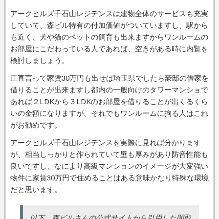
アークヒルズ千石山レジデンスは建物全体のサービスも充実
していて、森ビル特有の付加価値がついていますし、駅から
も近く、犬や猫のペットの飼育も出来ますからワンルームの
お部屋にこだわっている人であれば、空きがある時に内覧を
検討しましょう。
正直言って家賃30万円も出せば埼玉県でしたら豪邸の借家を
借りることが出来ますし都内の一般向けのタワーマンショで
あれば２LDKから３LDKのお部屋を借りることが出くるくら
いの金額になりますが、それでもワンルームに拘る人はこれ
がお勧めです。
アークヒルズ千石山レジデンスを実際に見れば分かります
が、相当しっかりと作られていて壁も厚みがあり防音性能も
良いですし、なにより高級マンションのイメージが大変強い
物件に家賃30万円で住めることはある意味かなり特殊な環境
だと思います。
以下、森ビルさんの公式サイトから引用した間取