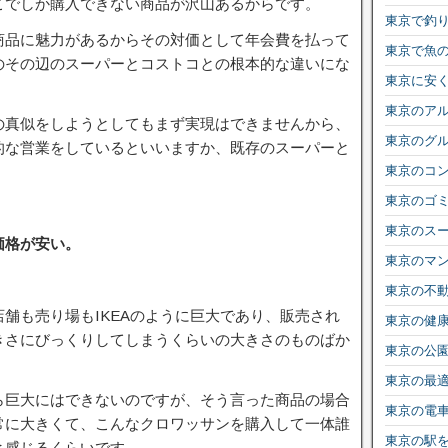
こでしか購入できない商品が沢山あるからです。
東京で釣
商品に魅力があるからその対価として年会費を払って
東京で魚
のその辺のスーパーとコストコとの根本的な違いにな
東京に安
東京のア
の真似をしようとしてもまず実現はできませんから、
東京のグ
的な営業をしているといいますか、既存のスーパーと
東京のコ
東京のゴ
東京のス
価格が安い。
東京のマ
東京の不
舗も売り場もIKEAのように巨大であり、販売され
東京の健
きさにびっくりしてしまうくらいの大きさのものばか
東京の公
東京の最
ら巨大にはできないのですが、そう言った商品の場合
東京の電
常に大きくて、こんなクロワッサンを購入して一体誰
東京の駅
と感じるくらいです。