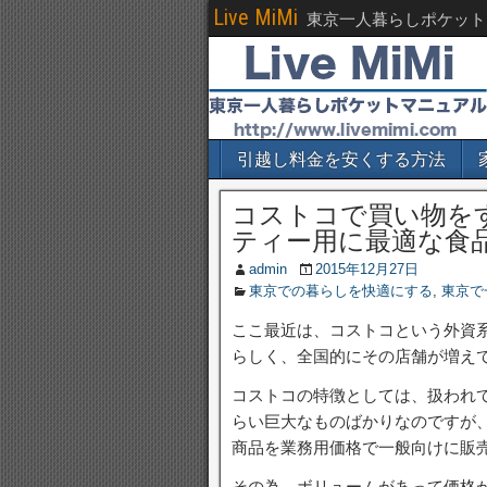
Live MiMi
東京一人暮らしポケット
引越し料金を安くする方法
コストコで買い物を
ティー用に最適な食
admin
2015年12月27日
東京での暮らしを快適にする
,
東京で
ここ最近は、コストコという外資
らしく、全国的にその店舗が増え
コストコの特徴としては、扱われ
らい巨大なものばかりなのですが
商品を業務用価格で一般向けに販
その為、ボリュームがあって価格