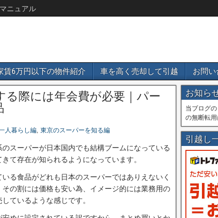
マニュアル
家賃6万円以下の物件紹介
車を高く売却して引越
お問い
お知ら
する際には年会費が必要｜パー
品
当ブログの
の無断転用
一人暮らし編
,
東京のスーパーを知る編
引越し
系のスーパーが日本国内でも結構ブームになっている
てきて存在が知られるようになっています。
ている食品がどれも日本のスーパーではありえないく
、その割には価格も安い為、イメージ的には業務用の
売しているような感じです。
が安めに設定されている訳ですから、まとめ買いとか