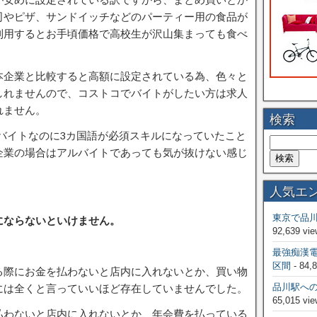
司やピザ、サンドイッチなどのパーティー用の食品が
利用するとお手頃価格で高校生が沢山集まっても食べ
本企業と比較すると高額に設定されている為、色々と
しれませんので、コストコでバイトがしたい方は求人
れません。
検索
ルバイトなのに3カ国語が必須スキルになっていたこと
企業の場合はアルバイトであっても気が抜けない感じ
人気エ
東京で品
にならないといけません。
92,639 vie
最強痴漢
区間
- 84,
る際にお金を払わないと店内に入れないとか、買い物
品川駅へ
には全くと言っていいほど存在していませんでした。
65,015 vie
払わないと店内に入れないとか、年会費を払っている