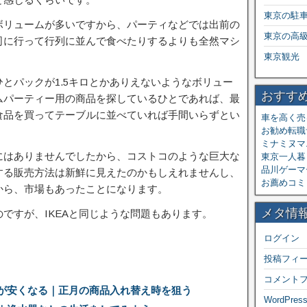
東京の駐
ボリュームが多いですから、パーティなどでは出前の
東京の高
司に行って行列に並んで食べたりするよりも全然マシ
東京観光
とパックが1.5キロとかありえないようなボリュー
おすす
ムパーティー用の商品を探しているひとであれば、最
食品を買ってテーブルに並べていれば手間いらずとい
車を高く売
お勧め転職
ミナミヌマ
にはありませんでしたから、コストコのような巨大な
東京一人暮ら
品川ゲーマ
する販売方法は新鮮に見えたのかもしえれませんし、
お薦めコミ
から、市場もあったことになります。
メタ情
ですが、IKEAと同じような問題もあります。
ログイン
投稿フィ
コメント
が安くなる｜正月の商品入れ替え時を狙う
WordPress