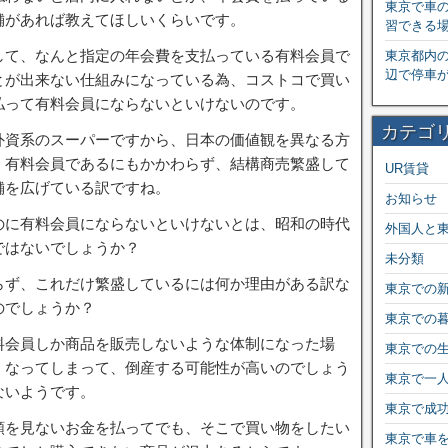
東京で車
舗があれば教えてほしいくらいです。
習できる
して、なんと指定の年会費を支払っている有料会員で
東京都内
辺で停車
とが出来ない仕組みになっている為、コストコで買い
払って有料会員にならないといけないのです。
カテゴ
外資系のスーパーですから、日本の価値観を異なる方
、有料会員であるにもかかわらず、結構商売繁盛して
UR賃貸
舗を広げている訳ですね。
お知らせ
のに有料会員にならないといけないとは、昭和の時代
外国人と
ではないでしょうか？
未分類
らず、これだけ繁盛しているには何か理由がある訳な
東京での
のでしょうか？
東京での
料会員しか商品を販売しないような体制になった場
東京での
くなってしまって、倒産する可能性が高いのでしょう
東京で一
ないようです。
東京で成
類を見ないお金を払ってでも、そこで買い物をしたい
東京で車