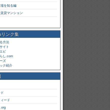
車場を知る編
級賃貸マンション
めリンク集
る方法
サイト
エビ
し.com
ーズ
ック紹介
報
ード
フィード
.org