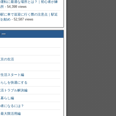
の運転に最適な場所とは？｜初心者が練
場所
- 54,398 views
の駅に車で送迎に行く際の注意点｜駅近
がお勧め
- 52,587 views
リー
東京の生活
新生活スタート編
暮らしを快適にする
生活トラブル解決編
人暮らし編
功者になるには？
を最大限活用編