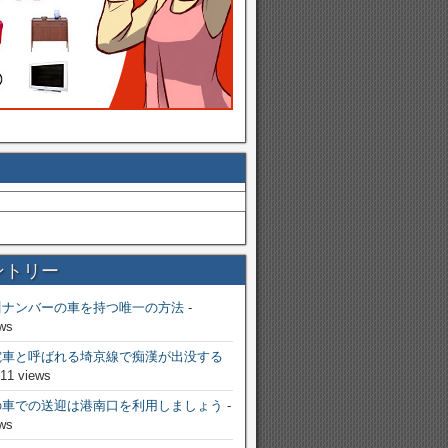
ントリー
川ナンバーの車を持つ唯一の方法
-
ws
電車と呼ばれる埼京線で痴漢が出没する
811 views
の車での送迎は港南口を利用しましょう
-
ws