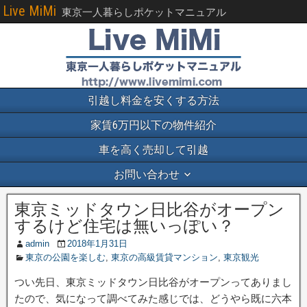
Live MiMi
東京一人暮らしポケットマニュアル
引越し料金を安くする方法
家賃6万円以下の物件紹介
車を高く売却して引越
お問い合わせ
東京ミッドタウン日比谷がオープン
するけど住宅は無いっぽい？
admin
2018年1月31日
東京の公園を楽しむ
,
東京の高級賃貸マンション
,
東京観光
つい先日、東京ミッドタウン日比谷がオープンってありまし
たので、気になって調べてみた感じでは、どうやら既に六本