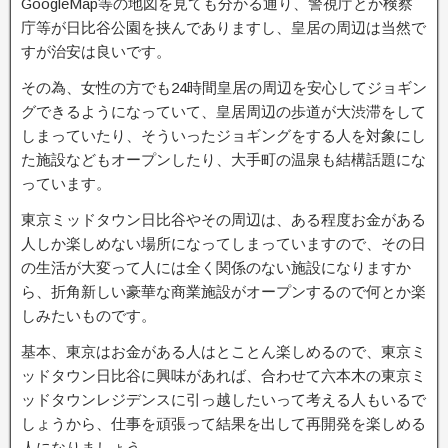
GoogleMap等の地図を見ても分かる通り、警視庁とか検察
庁等が日比谷公園を挟んでありますし、皇居の周辺は当然で
すが治安は良いです。
その為、女性の方でも24時間皇居の周辺を安心してジョギン
グできるようになっていて、皇居周辺の歩道が大渋滞をして
しまっていたり、そういったジョギングをする人を対象にし
た施設などもオープンしたり、大手町の温泉も結構話題にな
っています。
東京ミッドタウン日比谷やその周辺は、ある程度お金がある
人しか楽しめない場所になってしまっていますので、その日
の生活が大変って人には全く関係のない施設になりますか
ら、折角新しい豪華な商業施設がオープンするので何とか楽
しみたいものです。
基本、東京はお金がある人はとことん楽しめるので、東京ミ
ッドタウン日比谷に興味があれば、合わせて六本木の東京ミ
ッドタウンレジデンスに引っ越したいって考える人もいるで
しょうから、仕事を頑張って結果を出して再開発を楽しめる
人になりましょう。