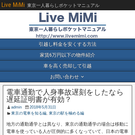
Live MiMi
東京一人暮らしポケットマニュアル
引越し料金を安くする方法
家賃6万円以下の物件紹介
車を高く売却して引越
お問い合わせ
電車通勤で人身事故遅刻をしたなら
遅延証明書が有効？
admin
2018年5月31日
東京の電車を知る編
,
東京の駅を極める編
地方の通勤通学とは異なり、東京の通勤通学の場合は移動に
電車を使っている人が圧倒的に多くなっていて、日本の電車