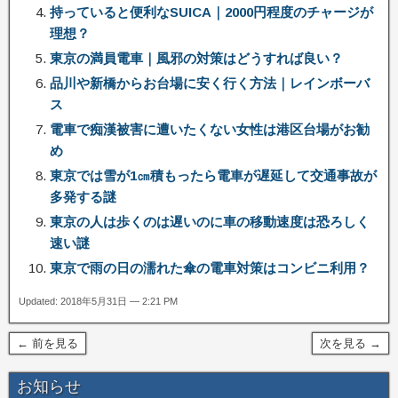
持っていると便利なSUICA｜2000円程度のチャージが
理想？
東京の満員電車｜風邪の対策はどうすれば良い？
品川や新橋からお台場に安く行く方法｜レインボーバ
ス
電車で痴漢被害に遭いたくない女性は港区台場がお勧
め
東京では雪が1㎝積もったら電車が遅延して交通事故が
多発する謎
東京の人は歩くのは遅いのに車の移動速度は恐ろしく
速い謎
東京で雨の日の濡れた傘の電車対策はコンビニ利用？
Updated: 2018年5月31日 — 2:21 PM
← 前を見る
次を見る →
お知らせ