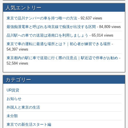
人気エントリー
東京で品川ナンバーの車を持つ唯一の方法
- 92,637 views
最強痴漢電車と呼ばれる埼京線で痴漢が出没する区間
- 84,809 views
品川駅への車での送迎は港南口を利用しましょう
- 65,014 views
東京で車の運転に最適な場所とは？｜初心者が練習できる場所
-
54,397 views
東京都内の駅に車で送迎に行く際の注意点｜駅近辺で停車がお勧め
-
52,584 views
カテゴリー
UR賃貸
お知らせ
外国人と東京の生活
未分類
東京での新生活スタート編