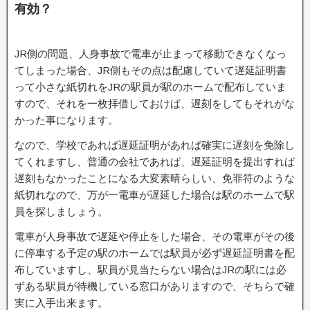
有効？
JR側の問題、人身事故で電車が止まって移動できなくなっ
てしまった場合、JR側もその点は配慮していて遅延証明書
って小さな紙切れをJRの駅員が駅のホームで配布していま
すので、それを一枚拝借しておけば、遅刻をしてもそれがな
かった事になります。
なので、学校であれば遅延証明があれば確実に遅刻を免除し
てくれますし、普通の会社であれば、遅延証明を提出すれば
遅刻もなかったことになる大変素晴らしい、免罪符のような
紙切れなので、万が一電車が遅延した場合は駅のホームで駅
員を探しましょう。
電車が人身事故で遅延や停止をした場合、その電車がその後
に停車する予定の駅のホームでは駅員が必ず遅延証明書を配
布していますし、駅員が見当たらない場合はJRの駅には必
ずある駅員が待機している窓口がありますので、そちらで確
実に入手出来ます。