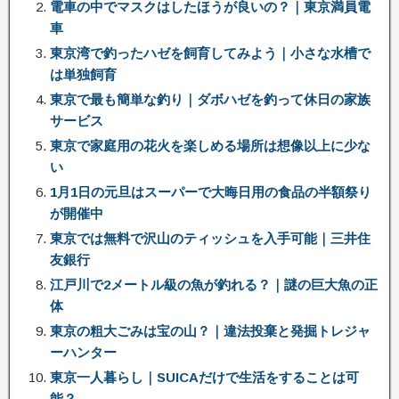
電車の中でマスクはしたほうが良いの？｜東京満員電
車
東京湾で釣ったハゼを飼育してみよう｜小さな水槽で
は単独飼育
東京で最も簡単な釣り｜ダボハゼを釣って休日の家族
サービス
東京で家庭用の花火を楽しめる場所は想像以上に少な
い
1月1日の元旦はスーパーで大晦日用の食品の半額祭り
が開催中
東京では無料で沢山のティッシュを入手可能｜三井住
友銀行
江戸川で2メートル級の魚が釣れる？｜謎の巨大魚の正
体
東京の粗大ごみは宝の山？｜違法投棄と発掘トレジャ
ーハンター
東京一人暮らし｜SUICAだけで生活をすることは可
能？