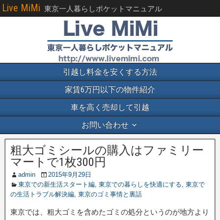
Live MiMi
東京一人暮らしポケットマニュアル
引越し料金を安くする方法
家賃6万円以下の物件紹介
車を高く売却して引越
お問い合わせ
粗大ゴミシールの購入はファミリー
マートで1枚300円
admin
2015年9月29日
東京での新生活スタート編
,
東京での暮らしを快適にする
,
東京で
の生活トラブル解決編
,
東京のゴミ事情と裏話
東京では、粗大ゴミを含めたゴミの処分というのが地方より