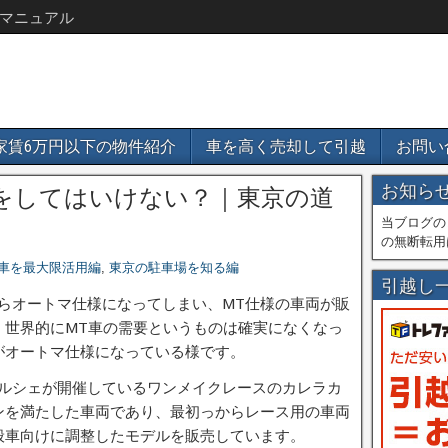
マニュアル
家賃6万円以下の物件紹介
車を高く売却して引越
お問い
お知ら
転をしてはいけない？｜東京の道
当ブログの
の無断転用
車を最大限活用編
,
東京の駐車場を知る編
引越し
ですらオートマ仕様になってしまい、MT仕様の車両が販
、世界的にMT車の需要というものは確実になくなっ
がオートマ仕様になっている様です。
、ポルシェが開催しているワンメイクレースのカレラカ
ンを満たした車両であり、最初っからレース用の車両
般車向けに調整したモデルを販売しています。