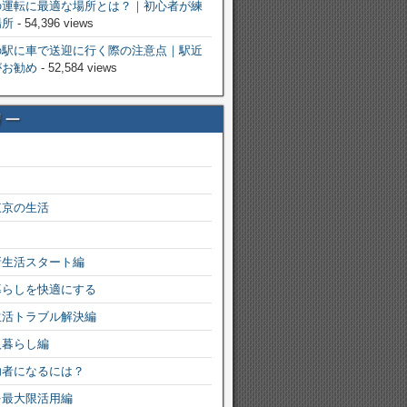
の運転に最適な場所とは？｜初心者が練
場所
- 54,396 views
の駅に車で送迎に行く際の注意点｜駅近
がお勧め
- 52,584 views
リー
東京の生活
新生活スタート編
暮らしを快適にする
生活トラブル解決編
人暮らし編
功者になるには？
を最大限活用編