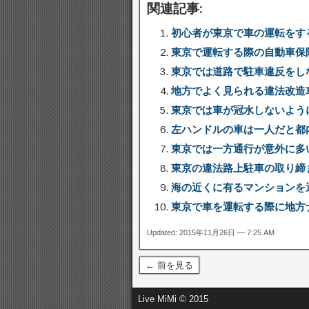
関連記事:
初心者が東京で車の運転をす
東京で運転する際の自動車保
東京では道路で駐車違反をし
地方でよく見られる違法改造
東京では車が冠水しないよう
左ハンドルの車は一人だと都
東京では一方通行が意外に多
東京の違法路上駐車の取り締
海の近くに有るマンションを
東京で車を運転する際に地方
Updated: 2015年11月26日 — 7:25 AM
← 前を見る
Live MiMi © 2015