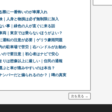
る際に一番怖いのが車庫入れ
険｜人身と物損は必ず無制限に加入
ない事｜緑色の人が直ぐに来る話
車両｜東京では乗らないほうがよい？
に運転の注意が必要｜ゲリラ豪雨問題
内の駐車場で苦労｜右ハンドルがお勧め
いので要注意｜初心者はナビで安心
まりは想像以上に厳しい｜住民の通報
選ぶと車が痛みやすいのは本当？
ナンバーだと煽られるのか？｜噂の真実
次を見る →