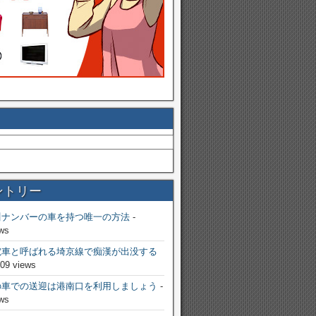
ントリー
川ナンバーの車を持つ唯一の方法
-
ws
電車と呼ばれる埼京線で痴漢が出没する
809 views
の車での送迎は港南口を利用しましょう
-
ws