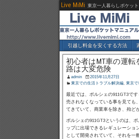
Live MiMi
東京一人暮らしポケット
引越し料金を安くする方法
初心者はMT車の運
路は大変危険
admin
2015年11月27日
東京での生活トラブル解決編
,
東京で
最近では、ポルシェの911GT3
売されなくなっている事を見ても
てきていて、商業車を除き、殆ど
ポルシェの911GT3というのは
ップに出場できるレギュレーショ
として開発されていて、それを一