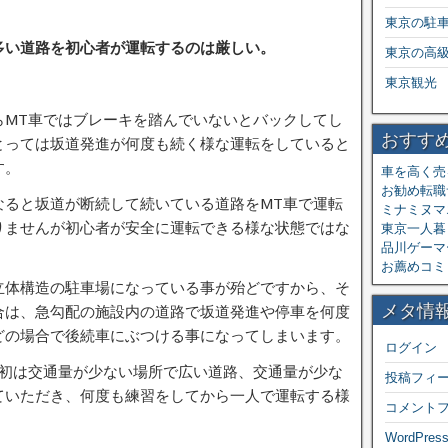
東京の駐
多い道路を初心者が運転するのは厳しい。
東京の高
東京観光
らMT車ではブレーキを踏んでいないとバックしてし
おすす
とっては坂道発進が何度も続く様な運転をしていると
す。
車を高く売
お勧め転職
なると坂道が断続して続いている道路をMT車で運転
ミナミヌマ
りませんが初心者が安全に運転できる様な状態ではな
東京一人暮ら
品川ゲーマ
お薦めコミ
立体構造の駐車場になっている事が殆どですから、そ
メタ情
合は、急勾配の施設内の道路で坂道発進や停車を何度
どの場合で後続車にぶつける事になってしまいます。
ログイン
最初は交通量が少ない場所で広い道路、交通量が少な
投稿フィ
ていただき、何度も練習をしてから一人で運転する様
コメント
WordPress