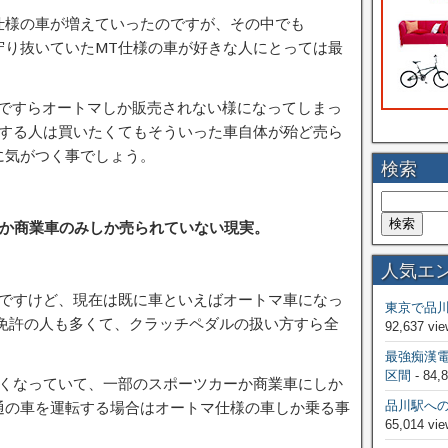
仕様の車が増えていったのですが、その中でも
を守り抜いていたMT仕様の車が好きな人にとっては最
T3ですらオートマしか販売されない様になってしまっ
入する人は買いたくてもそういった車自体が殆ど売ら
に気がつく事でしょう。
検索
ーか商業車のみしか売られていない現実。
人気エ
のですけど、現在は既に車といえばオートマ車になっ
東京で品
定免許の人も多くて、クラッチペダルの扱い方すら全
92,637 vie
。
最強痴漢
区間
- 84,
なくなっていて、一部のスポーツカーか商業車にしか
品川駅へ
通の車を運転する場合はオートマ仕様の車しか乗る事
65,014 vie