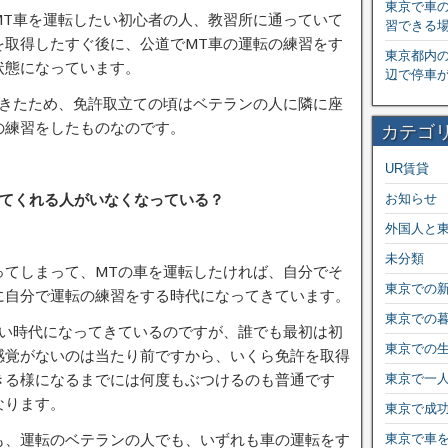
東京で車
MT車を運転したい初心者の人、教習所に通っていて
習できる
を取得したすぐ後に、公道でMT車の運転の練習をす
東京都内
状態になっています。
辺で停車
できたため、免許取立ての頃はベテランの人に隣に座
の練習をしたものなのです。
カテゴ
UR賃貸
えてくれる人がいなくなっている？
お知らせ
外国人と
未分類
ってしまって、MTの車を運転したければ、自分でそ
東京での
に自分で運転の練習をする時代になってきています。
東京での
しい時代になってきているのですが、誰でも最初は初
東京での
感覚がないのは当たり前ですから、いくら免許を取得
きる様になるまでには何度もぶつけるのも普通です
東京で一
なります。
東京で成
も、運転のベテランの人でも、いずれも車の運転をす
東京で車