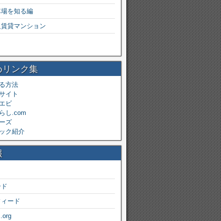
車場を知る編
級賃貸マンション
めリンク集
る方法
サイト
エビ
し.com
ーズ
ック紹介
報
ード
フィード
.org