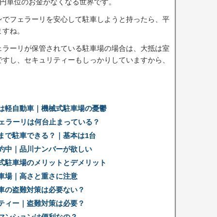
万円単位のお金がなくなる世界です。
ンでフェラーリを安心して駐車しようと持ったら、平
ますね。
ェラーリが保管されている駐車場の場合は、大抵は室
ですし、セキュリティーもしっかりしていますから、
は軽自動車｜機械式駐車場の憂鬱
フェラーリは何台止まっている？
まで駐車できる？｜基本は1台
約中｜品川ナンバーが欲しい
式駐車場のメリットとデメリット
車場｜高さと重さに注意
車の盗難対策は必要ない？
ティー｜盗難対策は必要？
マンションは便利なの？