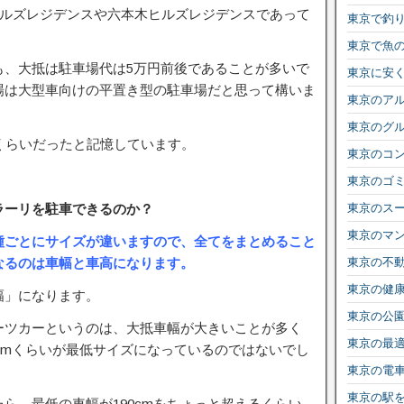
ヒルズレジデンスや六本木ヒルズレジデンスであって
東京で釣
東京で魚
も、大抵は駐車場代は5万円前後であることが多いで
東京に安
場は大型車向けの平置き型の駐車場だと思って構いま
東京のア
東京のグ
くらいだったと記憶しています。
東京のコ
東京のゴ
ラーリを駐車できるのか？
東京のス
東京のマ
種ごとにサイズが違いますので、全てをまとめること
なるのは車幅と車高になります。
東京の不
東京の健
幅」になります。
東京の公
ーツカーというのは、大抵車幅が大きいことが多く
東京の最
5cmくらいが最低サイズになっているのではないでし
東京の電
東京の駅
ら、最低の車幅が190cmをちょっと超えるくらい