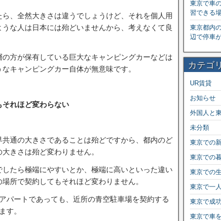
東京で車
習できる
たら、全然大きさは違うでしょうけど、それを個人用
ような人は日本には殆どいませんから、考えなくて良
東京都内
辺で停車
層の方が保有している巨大なキャンピングカーなどは
カテゴ
うなキャンピングカー自体が無意味です。
UR賃貸
お知らせ
もそれほど変わらない
外国人と
未分類
界共通の大きさであることは殆どですから、都内のど
東京での
の大きさは殆ど変わりません。
東京での
でしたら極端にやすいとか、極端に高いといった違い
東京での
の場所で契約してもそれほど変わりません。
東京で一
のアパートであっても、近所の青空駐車場を契約する
東京で成
ます。
東京で車