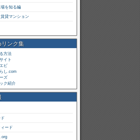
車場を知る編
級賃貸マンション
めリンク集
る方法
サイト
エビ
し.com
ーズ
ック紹介
報
ード
フィード
.org