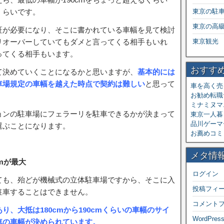
くらいです。
東京の駐
東京の高
証が必要になり、そこに書かれている車幅を見て検討
リオーバーしていてもダメと言ってくる相手もいれ
東京観光
ってくる相手もいます。
おすす
て決めていくことになるかと思いますが、
基本的には
車場規定の車幅を越えた時点で契約は難しい
と思って
車を高く売
お勧め転職
ミナミヌマ
ョンの駐車場にフェラーリを駐車できるかが決まって
東京一人暮ら
品川ゲーマ
選ぶことになります。
お薦めコミ
メタ情
mが最大
ログイン
ても、殆どが機械式の立体駐車場ですから、そこに入
投稿フィ
駐車することはできません。
コメント
、大抵は180cmから190cmくらいの車幅のサイ
WordPress
車の車幅が決められています。