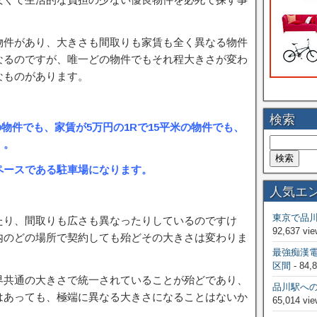
物件があり、大きさも間取りも家賃も全く異なる物件
なるのですが、唯一どの物件でもそれ程大きさが変わ
なものがあります。
検索
米の物件でも、家賃が5万円の1Rで15平米の物件でも、
・。
ペースである駐車場になります。
人気エ
東京で品
たり、間取りも広さも異なったりしているのですけ
92,637 vie
内のどの場所で契約しても殆どその大きさは変わりま
最強痴漢
区間
- 84,
界共通の大きさで統一されていることが殆どであり、
品川駅へ
はあっても、極端に異なる大きさになることはないか
65,014 vie