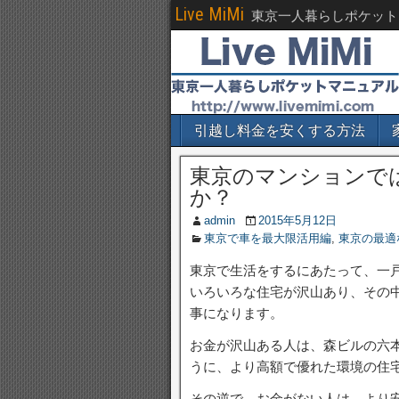
Live MiMi
東京一人暮らしポケット
引越し料金を安くする方法
東京のマンションで
か？
admin
2015年5月12日
東京で車を最大限活用編
,
東京の最適
東京で生活をするにあたって、一
いろいろな住宅が沢山あり、その
事になります。
お金が沢山ある人は、森ビルの六
うに、より高額で優れた環境の住
その逆で、お金がない人は、より