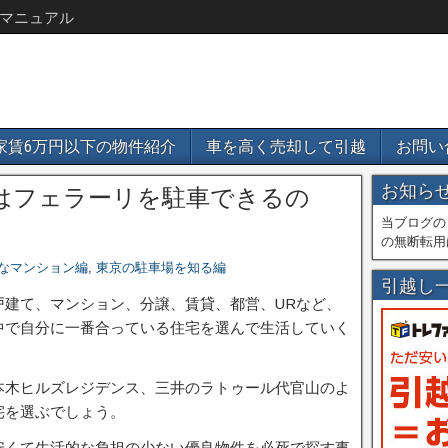
マニュアル
家賃6万円以下の物件紹介
車を高く売却して引越
お問い
お知ら
はフェラーリを駐車できるの
当ブログの
の無断転用
なマンション編
,
東京の駐車場を知る編
引越し
戸建て、マンション、分譲、賃貸、都営、URなど、
中で自分に一番合っている住宅を選んで生活していく
本木ヒルズレジデンス、三井のラトゥール代官山のよ
宅を選ぶでしょう。
安くて生活的な負担の少ない優良物件を必死で探す事