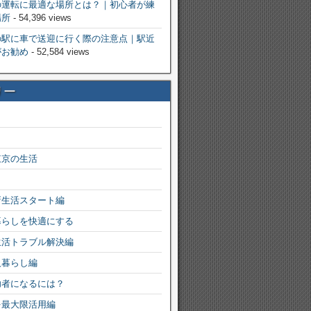
の運転に最適な場所とは？｜初心者が練
場所
- 54,396 views
の駅に車で送迎に行く際の注意点｜駅近
がお勧め
- 52,584 views
リー
東京の生活
新生活スタート編
暮らしを快適にする
生活トラブル解決編
人暮らし編
功者になるには？
を最大限活用編