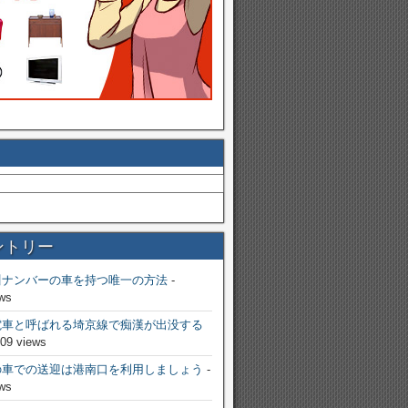
ントリー
川ナンバーの車を持つ唯一の方法
-
ws
電車と呼ばれる埼京線で痴漢が出没する
809 views
の車での送迎は港南口を利用しましょう
-
ws