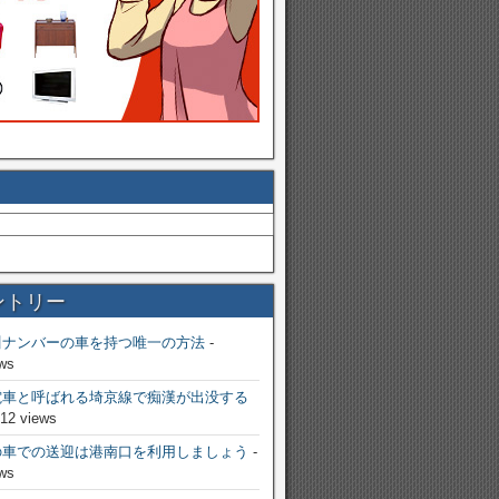
ントリー
川ナンバーの車を持つ唯一の方法
-
ws
電車と呼ばれる埼京線で痴漢が出没する
812 views
の車での送迎は港南口を利用しましょう
-
ws