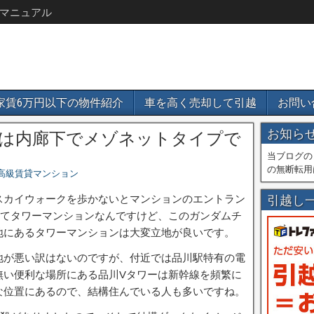
マニュアル
家賃6万円以下の物件紹介
車を高く売却して引越
お問い
お知ら
階は内廊下でメゾネットタイプで
当ブログの
の無断転用
高級賃貸マンション
スカイウォークを歩かないとマンションのエントラン
引越し
ってタワーマンションなんですけど、このガンダムチ
地にあるタワーマンションは大変立地が良いです。
地が悪い訳はないのですが、付近では品川駅特有の電
無い便利な場所にある品川Vタワーは新幹線を頻繁に
な位置にあるので、結構住んでいる人も多いですね。