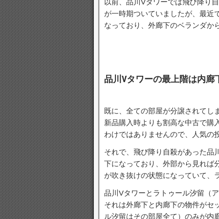
以前、品川Vタワーでは飛び降り
が一時期ついていましたが、最近
なっており、外廊下のベランダか
品川Vタワーの最上階は内廊
既に、全ての部屋が分譲されてし
新品購入時よりも割高な中古で購
わけではありませんので、人気の
それで、飛び降り自殺があった品
下になっており、外部から見れば
が吹き抜けの状態になっていて、
品川Vタワーとラトゥール汐留（
それは外廊下と内廊下の物件がセ
ル汐留はその部屋全て）のみが内