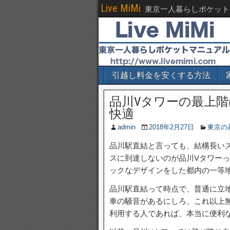
Live MiMi
東京一人暮らしポケット
引越し料金を安くする方法
品川Vタワーの最上
快適
admin
2018年2月27日
東京の
品川駅直結と言っても、結構長い
スに到達しないのが品川Vタワー
ックなデザインをした都内の一等
品川駅直結って時点で、普通に立
車の騒音があるにしろ、これ以上
利用する人であれば、本当に便利