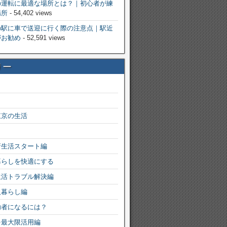
の運転に最適な場所とは？｜初心者が練
場所
- 54,402 views
の駅に車で送迎に行く際の注意点｜駅近
がお勧め
- 52,591 views
リー
東京の生活
新生活スタート編
暮らしを快適にする
生活トラブル解決編
人暮らし編
功者になるには？
を最大限活用編