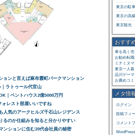
東京の駐
東京の高
東京観光
おすす
車を高く売
お勧め転職
ミナミヌマ
東京一人暮ら
品川ゲーマ
ションと言えば麻布霞町パークマンション
お薦めコミ
心｜ラトゥール代官山
メタ情
K｜ペントハウス2億5000万円
フォレスト部屋いいですね
ログイン
でも人気のアークヒルズ千石山レジデンス
投稿フィ
りるのか仕組みを知ると分かりやすい
コメント
マンションに住む20代会社員の秘密
WordPress