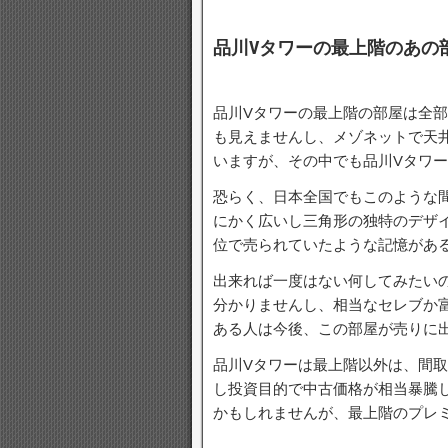
品川Vタワーの最上階のあの
品川Vタワーの最上階の部屋は全
も見えませんし、メゾネットで天
いますが、その中でも品川Vタワ
恐らく、日本全国でもこのような
にかく広いし三角形の独特のデザ
位で売られていたような記憶があ
出来れば一度はない何してみたい
分かりませんし、相当なセレブか
ある人は今後、この部屋が売りに
品川Vタワーは最上階以外は、間
し投資目的で中古価格が相当暴騰
かもしれませんが、最上階のプレ