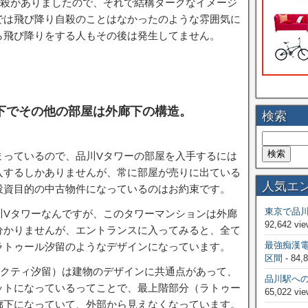
自殺がありましたので、それで結構ダークなイメージ
では飛び降り自殺のことはなかったのような雰囲気に
ら飛び降りをする人もその後は発生してません。
下でその他の部屋は外廊下の構造。
検索
まっているので、品川Vタワーの部屋を入手するには
入するしかありませんが、常に部屋が売りに出ている
人気エ
投資目的の中古物件になっているのはお約束です。
東京で品
川Vタワーなんですが、このタワーマンションは外廊
92,642 vie
分かりませんが、エントランスに入ってみると、全て
最強痴漢
ラトゥール汐留のようなデザインになっています。
区間
- 84,
アクティ汐留）は建物のデザインに共通点があって、
品川駅へ
ットになっているってことで、最上階部分（ラトゥー
65,022 vie
廊下になっていて、外部から見えなくなっています。