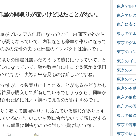
東京で釣
部屋の間取りが凄いけど見たことがない。
東京で魚
東京に安
東京のア
部屋がプレミアム仕様になっていて、内廊下で外から
井が高くなっていて、内装なども豪華な作りになって
東京のグ
ーのあの先端の尖った部屋のインパクトは凄いです。
東京のコ
間取りの部屋は無いだろうって感じになっていて、と
東京のゴ
インになっていて、確か数年前に中古で５億か８億円
東京のス
るのですが、実際に中を見るのは難しいですね。
東京のマ
のですが、今後売りに出されることがあるかどうかも
東京の不
富裕層が購入して所有しているでしょうから、興味が
東京の健
出された際にはよく調べて見るのがおすすめです。
東京の公
取りも狭くて無理やり押し込んでいる感じがあります
東京の最
しているので、いまいち割に合わないって感じがする
東京の電
ミアム部屋は別格なので検討して損は無いです。
東京の駅