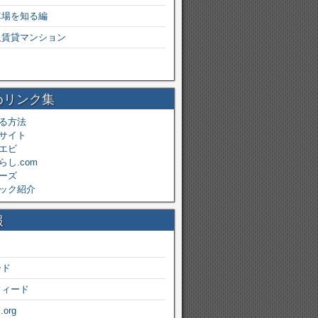
車場を知る編
級賃貸マンション
めリンク集
る方法
サイト
エビ
し.com
ーズ
ック紹介
報
ード
フィード
.org