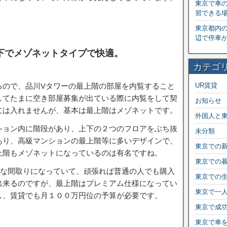
東京で車
習できる
東京都内
辺で停車
下でメゾネットタイプで快適。
カテゴ
るので、品川Vタワーの最上階の部屋を内覧すること
UR賃貸
してたまに空き部屋募集が出ている際に内覧をして契
お知らせ
には入れませんが、基本は最上階はメゾネットです。
外国人と
ション内に階段があり、上下の２つのフロアをぶち抜
未分類
あり、高級マンションの最上階等に多いデザインで、
東京での
上階もメゾネットになっているのは有名ですね。
東京での
的な間取りになっていて、頑張れば普通の人でも購入
東京での
出来るのですが、最上階はプレミアム仕様になってい
東京で一
し、賃貸でも月１００万円位の予算が必要です。
東京で成
東京で車