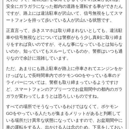
安全にガラガラになった都内の道路を運転する事ができたん
ですが、路上には違法駐車が沢山いて、信号無視をしてスマ
ートフォンを持って歩いている人が沢山いる状態です。
正直言って、歩きスマホは取り締まれないとしても、違法駐
車や信号無視などについては警察がもう少し真剣に取り締ま
りをすれば良いのですが、そんな事になっているとは知らな
いのか、知っていてもスルーしているのか、警察はいつも通
りなので余計に混雑しています。
ただ、あまりにも路上駐車が路上に停車されてエンジンをか
けっぱなしで長時間車内でポケモンGOをやっている車のド
ライバーについては、警察も取り締まっているようですけ
ど、スマートフォンのアプリ一つでお盆期間中の都内のガラ
ガラが変わってしまうとは恐ろしいものですね。
すべての場所でそうなっているわけではなくて、ポケモン
GOをやっている人たちが集まるメリットがあると判断して
いる場所だけ異常な状態になっていますので、お盆期間中に
車の運転をする人、出かける人は念のため、下見をしておい