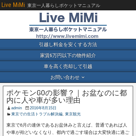
Live MiMi
東京一人暮らしポケットマニュアル
引越し料金を安くする方法
家賃6万円以下の物件紹介
車を高く売却して引越
お問い合わせ
ポケモンGOの影響？｜お盆なのに都
内に人や車が多い理由
admin
2016年8月15日
東京での生活トラブル解決編
,
東京観光
東京で8月の連休であるお盆休みと言えば、普通であれば人
や車が殆どいなくなり、都内で過ごす場合は大変快適に過ご